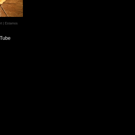
ert | Estamos
uTube