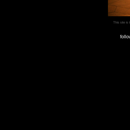
This site is
foll